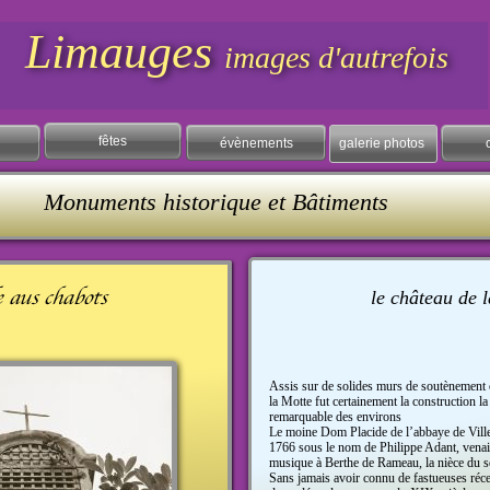
Limauges
images d'autrefois
fêtes
évènements
galerie photos
Monuments historique et Bâtiments
le château de 
Assis sur de solides murs de soutènement e
la Motte fut certainement la construction la 
remarquable des environs
Le moine Dom Placide de l’abbaye de Viller
1766 sous le nom de Philippe Adant, venai
musique à Berthe de Rameau, la nièce du s
Sans jamais avoir connu de fastueuses réce