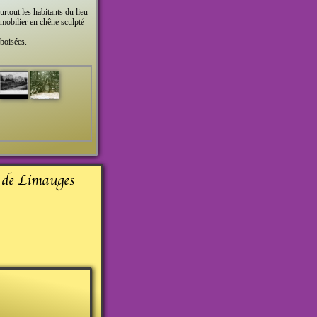
urtout les habitants du lieu
 mobilier en chêne sculpté
eboisées.