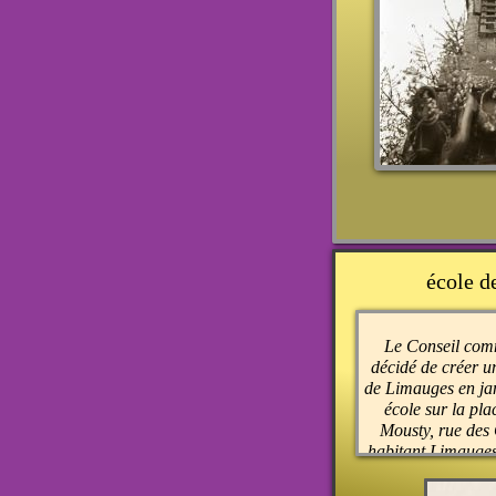
école de
Le Conseil com
décidé de créer 
de Limauges en janv
école sur la pla
Mousty, rue des 
habitant Limauges 
pour s’y rendre