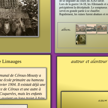
de se dégrader au cours du XIXe siècle.
Lors de la guerre 14-18, les Allemands et s
précipitèrent la décrépitude. Le somptueux
servit en grande partie à se chauffer.
Rapidement, les ruines furent abattues et r
 Limauges
munal de Céroux-Mousty a
une école primaire au hameau
ier 1904. Il existait déjà une
ce de Céroux et une autre à
Coquerées, mais les enfants
avaient un long trajet à faire
, sur de mauvaises routes.